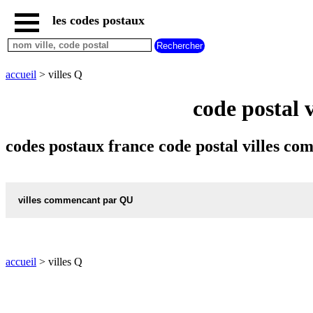
les codes postaux
accueil
code
postal
accueil
> villes Q
par
departement
code postal 
code
postal
nouvelles
codes postaux france code postal villes c
regions
code
postal
par
villes commencant par QU
region
code
QUAEDYPRE NORD
postal
par
QUAIX EN CHARTREUSE ISERE
code
accueil
> villes Q
code
QUANTILLY CHER
postal
villes
commencant
QUARANTE HERAULT